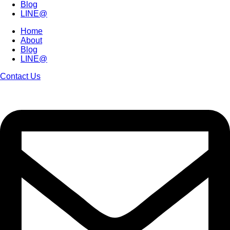
Blog
LINE@
Home
About
Blog
LINE@
Contact Us